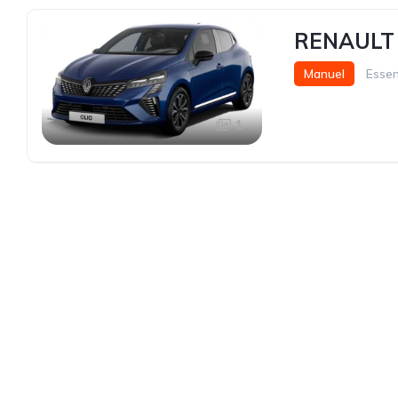
RENAULT 
Manuel
Esse
1