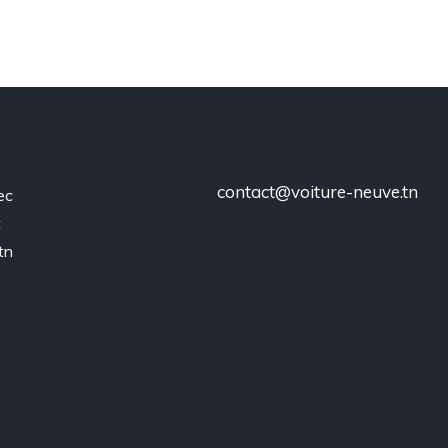
contact@voiture-neuve.tn
ec
t
tn