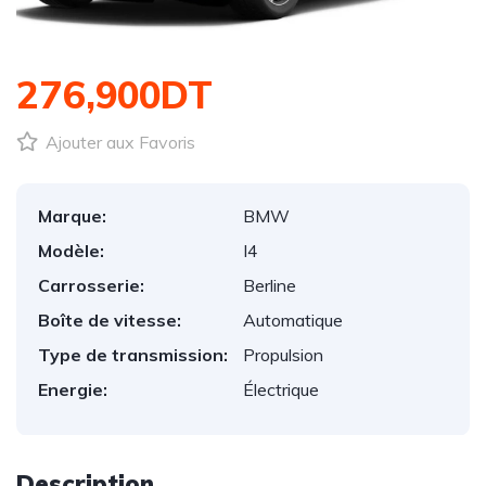
1
/
1
276,900DT
Ajouter aux Favoris
Marque:
BMW
Modèle:
I4
Carrosserie:
Berline
Boîte de vitesse:
Automatique
Type de transmission:
Propulsion
Energie:
Électrique
Description