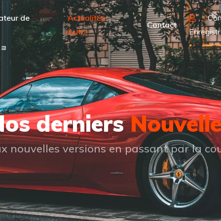
ateur de
Actualités
Con
Contact
Auto
Enregistr
os derniers
Nouvell
 nouvelles versions en passant par la cou