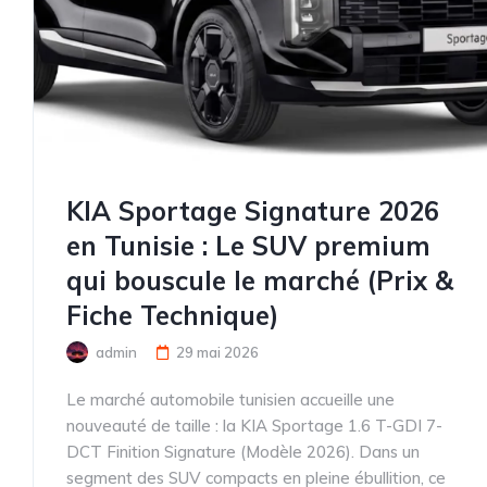
KIA Sportage Signature 2026
en Tunisie : Le SUV premium
qui bouscule le marché (Prix &
Fiche Technique)
admin
29 mai 2026
Le marché automobile tunisien accueille une
nouveauté de taille : la KIA Sportage 1.6 T-GDI 7-
DCT Finition Signature (Modèle 2026). Dans un
segment des SUV compacts en pleine ébullition, ce