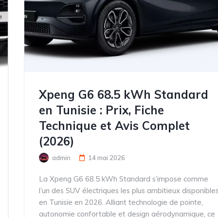
Xpeng G6 68.5 kWh Standard
en Tunisie : Prix, Fiche
Technique et Avis Complet
(2026)
admin
14 mai 2026
La Xpeng G6 68.5 kWh Standard s’impose comme
l’un des SUV électriques les plus ambitieux disponible
en Tunisie en 2026. Alliant technologie de pointe,
autonomie confortable et design aérodynamique, ce