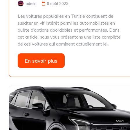
admin
9 août 2023
Les voitures populaires en Tunisie continuent de
susciter un vif intérêt parmi les automobilistes en
quête d’options abordables et performantes. Dans
cet article, nous vous présentons une liste complète
de ces voitures qui dominent actuellement le...
En savoir plus