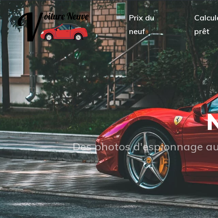
Prix du
Calcul
neuf
prêt
N
Des photos d'espionnage aux