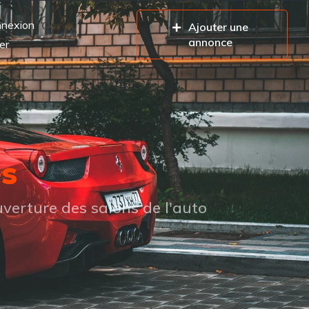
nexion
Ajouter une
annonce
er
es
verture des salons de l'auto