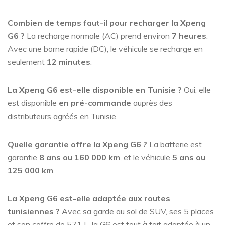
Combien de temps faut-il pour recharger la Xpeng
G6 ?
La recharge normale (AC) prend environ
7 heures
.
Avec une borne rapide (DC), le véhicule se recharge en
seulement
12 minutes
.
La Xpeng G6 est-elle disponible en Tunisie ?
Oui, elle
est disponible
en pré-commande
auprès des
distributeurs agréés en Tunisie.
Quelle garantie offre la Xpeng G6 ?
La batterie est
garantie
8 ans ou 160 000 km
, et le véhicule
5 ans ou
125 000 km
.
La Xpeng G6 est-elle adaptée aux routes
tunisiennes ?
Avec sa garde au sol de SUV, ses 5 places
et son coffre de 571 L, la G6 est tout à fait adaptée à un