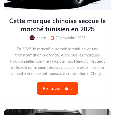
Cette marque chinoise secoue le
marché tunisien en 2025
admin
20 novembre 2025
En 2025, le marché automobile tunisien vit une
transformation profonde. Alors que les marques
traditionnelles comme Hyundai, Kia, Renault, Peugeot
et Suzuki dominaient depuis plus d’une décennie, une
nouvelle venue vient bousculer cet équilibre : Chery,...
En savoir plus