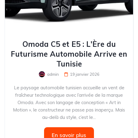
Omoda C5 et E5 : L'Ère du
Futurisme Automobile Arrive en
Tunisie
admin
19 janvier 2026
Le paysage automobile tunisien accueille un vent de
fraîcheur technologique avec l’arrivée de la marque
Omoda. Avec son langage de conception « Art in
Motion », le constructeur ne passe pas inaperçu. Mais
au-delà du style, c’est le...
En savoir plus