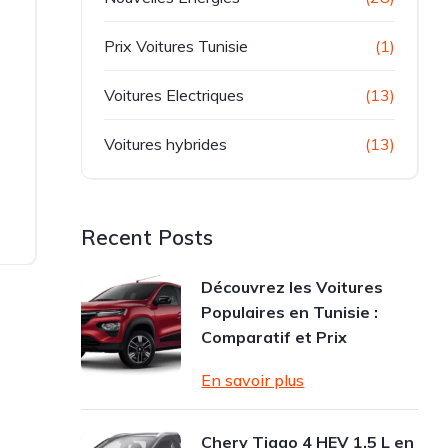
Prix Voitures Tunisie
(1)
Voitures Electriques
(13)
e
Voitures hybrides
(13)
Recent Posts
Découvrez les Voitures
Populaires en Tunisie :
Comparatif et Prix
En savoir plus
Chery Tiggo 4 HEV 1.5 L en