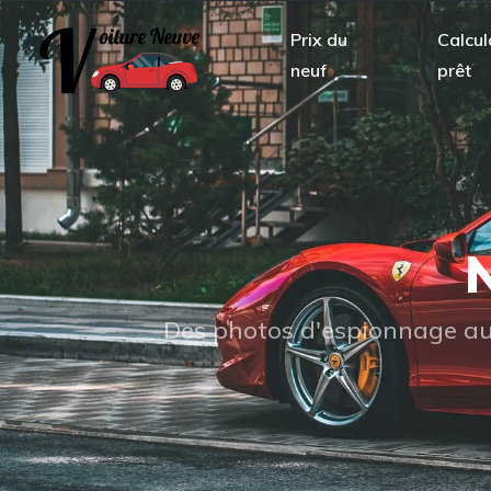
Prix du
Calcul
neuf
prêt
N
Des photos d'espionnage aux