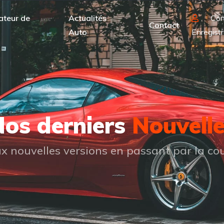
ateur de
Actualités
Con
Contact
Auto
Enregistr
os derniers
Nouvell
 nouvelles versions en passant par la cou