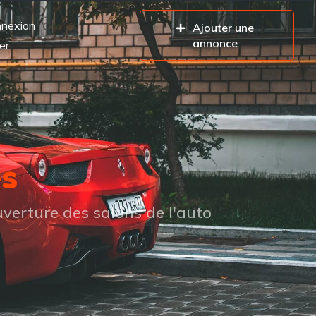
nexion
Ajouter une
annonce
er
es
verture des salons de l'auto