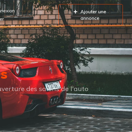
nexion
Ajouter une
annonce
er
es
verture des salons de l'auto