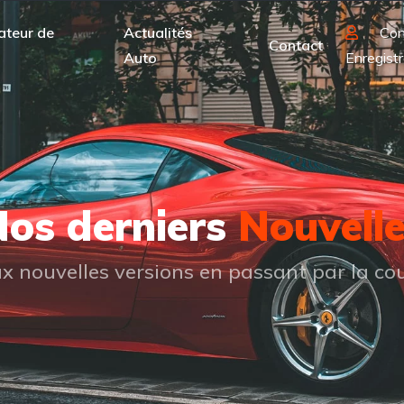
ateur de
Actualités
Con
Contact
Auto
Enregistr
os derniers
Nouvell
 nouvelles versions en passant par la cou