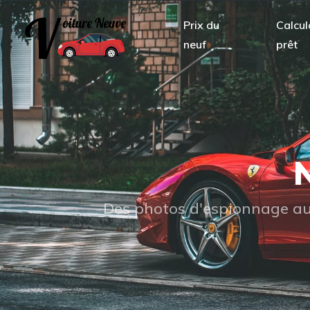
Prix du
Calcul
neuf
prêt
N
Des photos d'espionnage aux