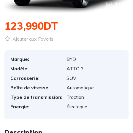
1
/
1
123,990DT
Ajouter aux Favoris
Marque:
BYD
Modèle:
ATTO 3
Carrosserie:
SUV
Boîte de vitesse:
Automatique
Type de transmission:
Traction
Energie:
Électrique
Description