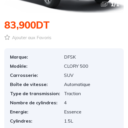
1
/
1
83,900DT
Ajouter aux Favoris
Marque:
DFSK
Modèle:
CLORY 500
Carrosserie:
SUV
Boîte de vitesse:
Automatique
Type de transmission:
Traction
Nombre de cylindres:
4
Energie:
Essence
Cylindres:
1.5L