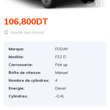
1
/
1
106,800DT
Ajouter aux Favoris
Marque:
FODAY
Modèle:
F22 D
Carrosserie:
Pick up
Boîte de vitesse:
Manuel
Nombre de cylindres:
4
Energie:
Diesel
Cylindres:
-0.4L