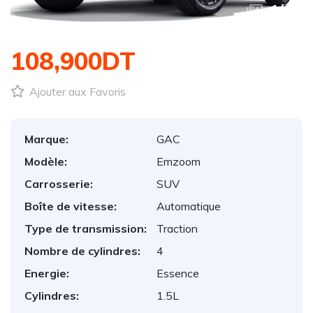
1
/
1
108,900DT
Ajouter aux Favoris
Marque:
GAC
Modèle:
Emzoom
Carrosserie:
SUV
Boîte de vitesse:
Automatique
Type de transmission:
Traction
Nombre de cylindres:
4
Energie:
Essence
Cylindres:
1.5L