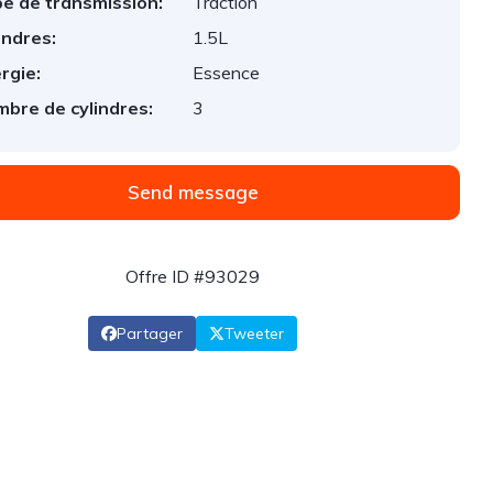
e de transmission:
Traction
indres:
1.5L
rgie:
Essence
bre de cylindres:
3
Send message
Offre ID #93029
Partager
Tweeter