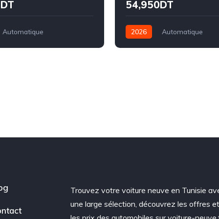
0DT
54,950DT
Automatique
2026
Automatique
Traction
Électrique
Traction
og
Trouvez votre voiture neuve en Tunisie av
une large sélection, découvrez les offres e
ntact
les prix des automobiles sur voiture-neuve.