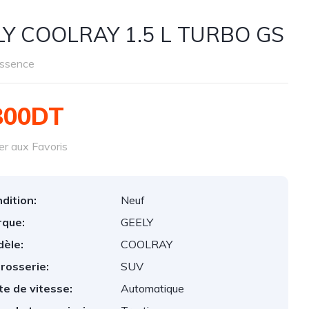
LY COOLRAY 1.5 L TURBO GS
ssence
800DT
er aux Favoris
dition:
Neuf
que:
GEELY
èle:
COOLRAY
rosserie:
SUV
te de vitesse:
Automatique