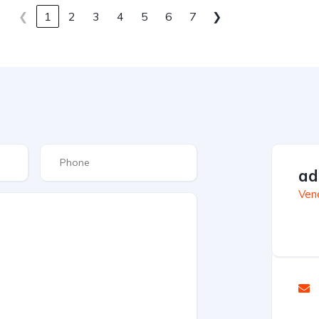
❮
1
2
3
4
5
6
7
❯
ad
Ven