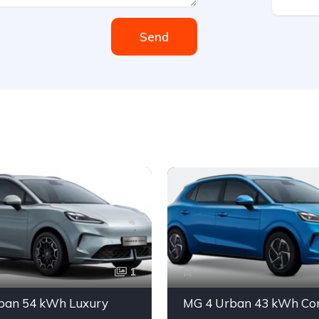
Send
1
ban 54 kWh Luxury
MG 4 Urban 43 kWh Con