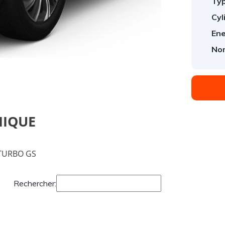
Typ
Cyl
Ene
1
/
1
Nom
NIQUE
 TURBO GS
Rechercher: