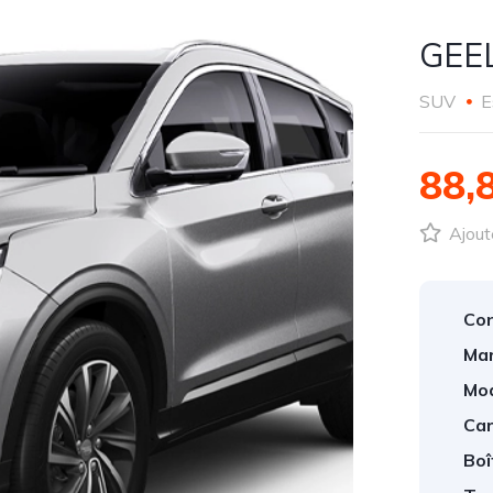
GEE
SUV
E
88,
Ajout
Con
Mar
Mod
Car
Boî