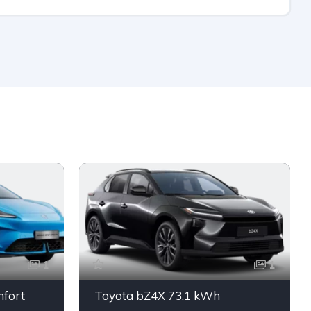
1
1
fort
Toyota bZ4X 73.1 kWh