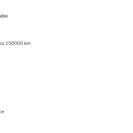
ible
 ou 150000 km
ce