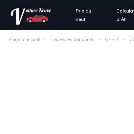
Prix du
Calcula
neuf
prêt
Page d'accueil
Toutes les annonces
GEELY
C