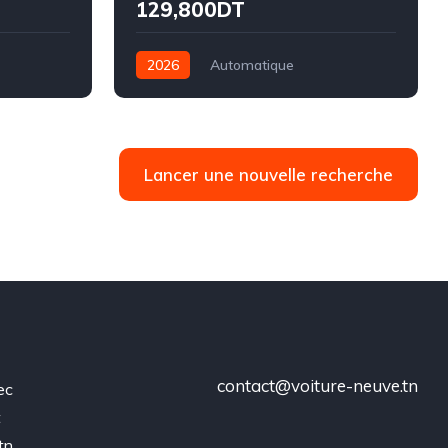
129,800DT
2026
Automatique
Électrique
Traction
Lancer une nouvelle recherche
contact@voiture-neuve.tn
ec
t
tn