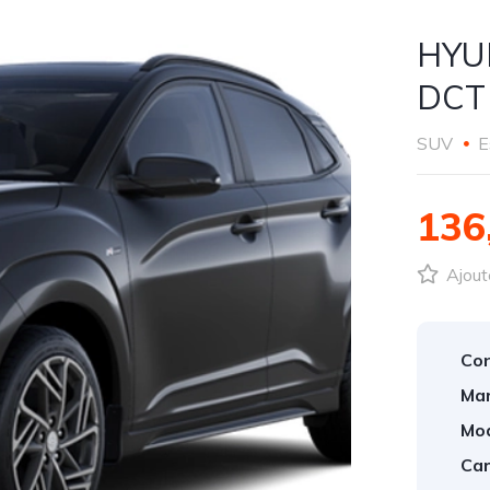
HYUN
DCT
SUV
E
136
Ajout
Con
Mar
Mod
Car