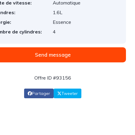
te de vitesse:
Automatique
indres:
1.6L
rgie:
Essence
bre de cylindres:
4
Send message
Offre ID #93156
Partager
Tweeter