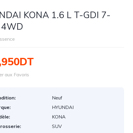
DAI KONA 1.6 L T-GDI 7-
 4WD
ssence
,950DT
er aux Favoris
dition:
Neuf
que:
HYUNDAI
èle:
KONA
rosserie:
SUV