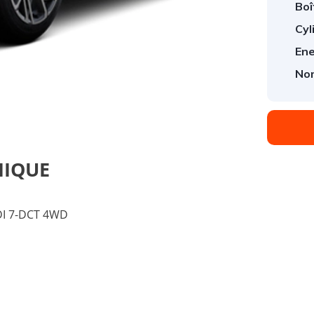
Boî
Cyl
Ene
1
/
1
Nom
NIQUE
DI 7-DCT 4WD