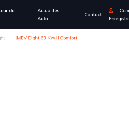
teur de
Actualités
Con
Contact
Auto
Enregistr
ght
JMEV Elight 63 KWH Comfort