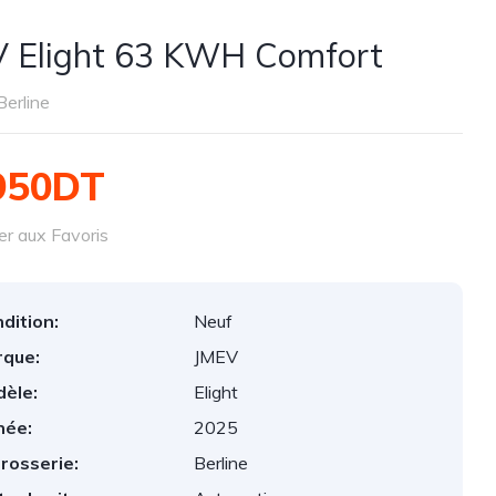
 Elight 63 KWH Comfort
Berline
950DT
er aux Favoris
dition:
Neuf
que:
JMEV
èle:
Elight
née:
2025
rosserie:
Berline