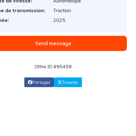
te de vitesse:
Automatique
e de transmission:
Traction
née:
2025
Send message
Offre ID #95459
Partager
Tweeter