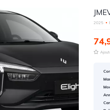
JMEV
2025
74,
Ajout
Con
Mar
Mod
An
Car