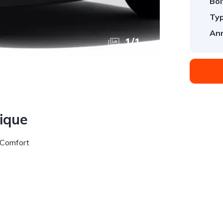
Boî
Typ
An
1
/
1
nique
 Comfort