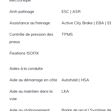
électronique
Anti-patinage
ESC | ASR
Assistance au freinage
Active City Brake | EBA | 
Contrôle de pression des
TPMS
pneus
Fixations ISOFIX
Aides à la conduite
Aide au démarrage en côte
Autohold | HSA
Aide au maintien dans la
LKA
voie
Aide au stationnement
Radar de recul | Système 