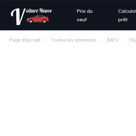
Prix du
Calcula
neuf
prêt
Page d'accueil
Toutes les annonces
JMEV
Eli