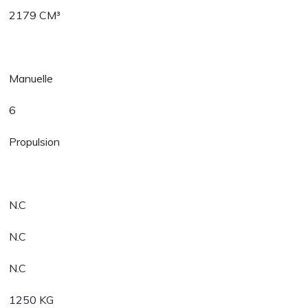
2179 CM³
Manuelle
6
Propulsion
N.C
N.C
N.C
1250 KG