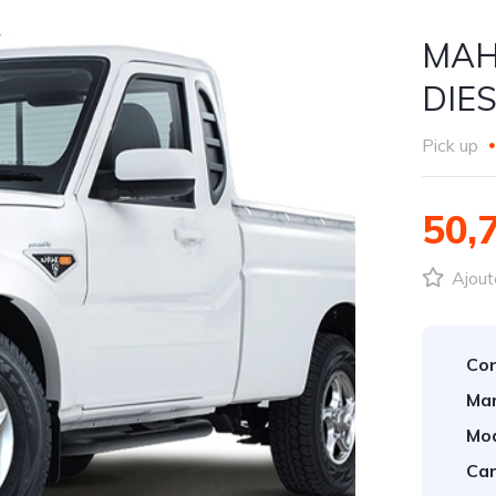
MAH
DIE
Pick up
50,
Ajout
Con
Mar
Mod
Car