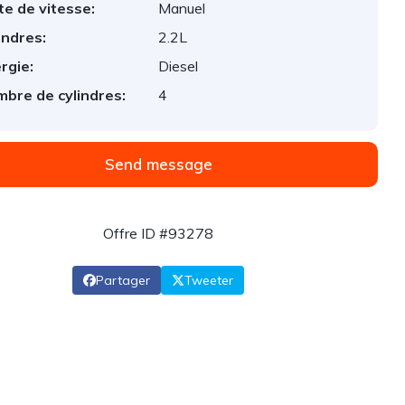
te de vitesse:
Manuel
indres:
2.2L
rgie:
Diesel
bre de cylindres:
4
Send message
Offre ID #93278
Partager
Tweeter