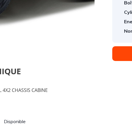
Boî
Cyl
Ene
1
/
1
Nom
NIQUE
L 4X2 CHASSIS CABINE
Disponible