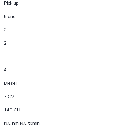
Pick up
5 ans
2
2
4
Diesel
7 CV
140 CH
N.C nm N.C tr/min