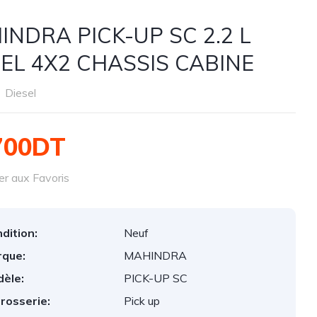
INDRA PICK-UP SC 2.2 L
SEL 4X2 CHASSIS CABINE
Diesel
700DT
er aux Favoris
dition:
Neuf
que:
MAHINDRA
èle:
PICK-UP SC
rosserie:
Pick up