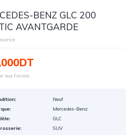
CEDES-BENZ GLC 200
TIC AVANTGARDE
ssence
,000DT
er aux Favoris
dition:
Neuf
que:
Mercedes-Benz
èle:
GLC
rosserie:
SUV