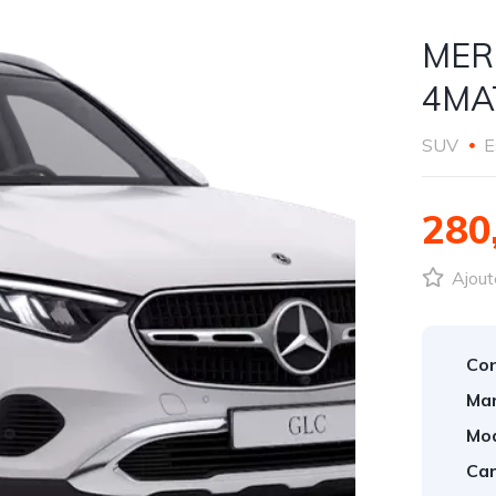
MER
4MA
SUV
E
280
Ajout
Con
Mar
Mod
Car