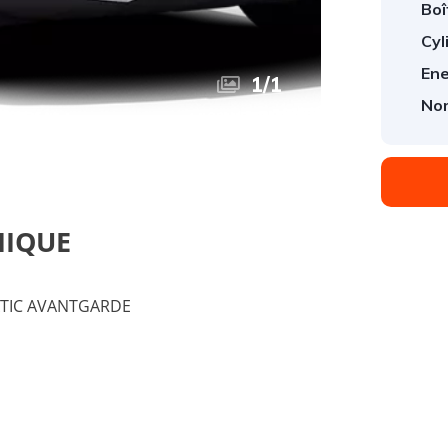
Boî
Cyl
Ene
1
/
1
Nom
NIQUE
ATIC AVANTGARDE