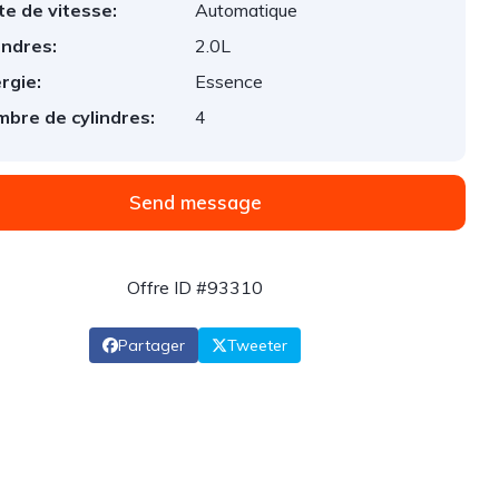
te de vitesse:
Automatique
indres:
2.0L
rgie:
Essence
bre de cylindres:
4
Send message
Offre ID #93310
Partager
Tweeter