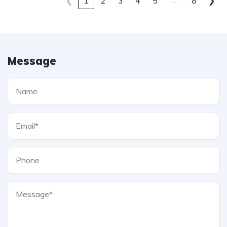
…
❮
1
2
3
4
5
8
❯
Message