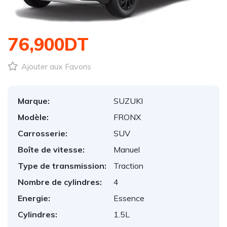
1
/
1
76,900DT
Ajouter aux Favoris
Marque:
SUZUKI
Modèle:
FRONX
Carrosserie:
SUV
Boîte de vitesse:
Manuel
Type de transmission:
Traction
Nombre de cylindres:
4
Energie:
Essence
Cylindres:
1.5L