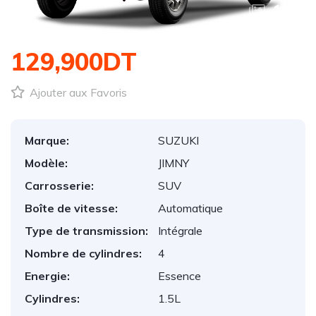
1
/
1
129,900DT
Ajouter aux Favoris
Marque:
SUZUKI
Modèle:
JIMNY
Carrosserie:
SUV
Boîte de vitesse:
Automatique
Type de transmission:
Intégrale
Nombre de cylindres:
4
Energie:
Essence
Cylindres:
1.5L