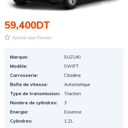
1
/
1
59,400DT
Ajouter aux Favoris
Marque:
SUZUKI
Modèle:
SWIFT
Carrosserie:
Citadine
Boîte de vitesse:
Automatique
Type de transmission:
Traction
Nombre de cylindres:
3
Energie:
Essence
Cylindres:
1.2L