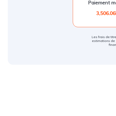
Paiement m
3,506.0
Les frais de titr
estimations de 
fina