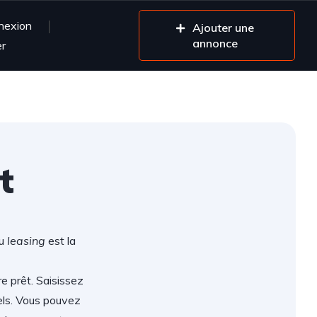
nexion
Ajouter une
annonce
er
t
ou
leasing
est la
re prêt. Saisissez
els. Vous pouvez