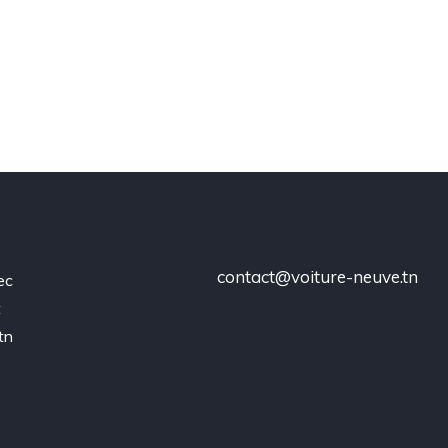
contact@voiture-neuve.tn
ec
t
tn