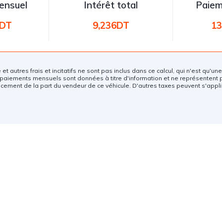
ensuel
Intérêt total
Paiem
6DT
9,236DT
13
e et autres frais et incitatifs ne sont pas inclus dans ce calcul, qui n'est qu'u
paiements mensuels sont données à titre d'information et ne représentent 
ncement de la part du vendeur de ce véhicule. D'autres taxes peuvent s'appli