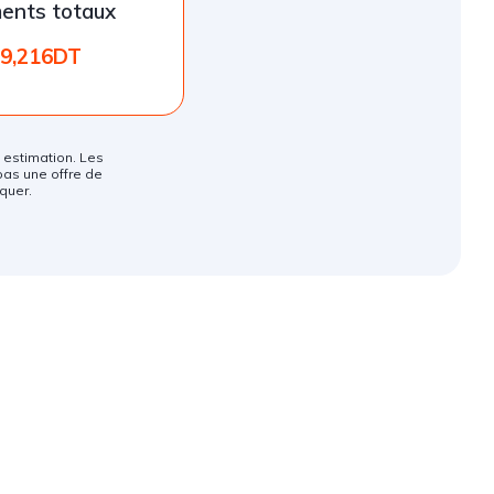
ents totaux
9,216DT
ne estimation. Les
pas une offre de
quer.