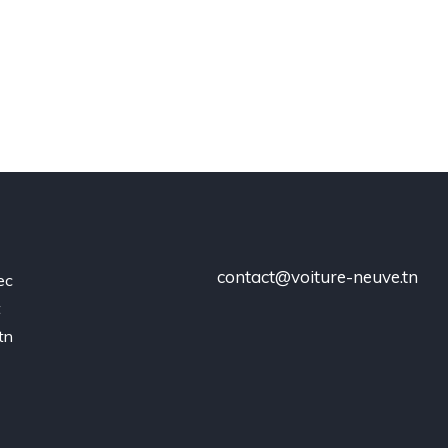
contact@voiture-neuve.tn
ec
t
tn