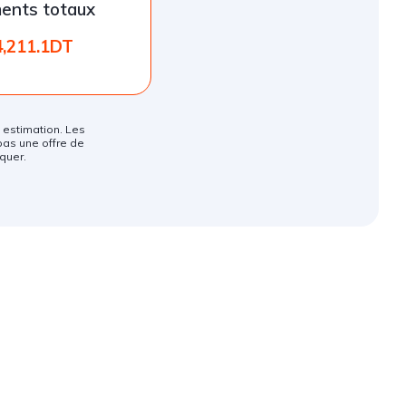
ents totaux
4,211.1DT
ne estimation. Les
pas une offre de
quer.