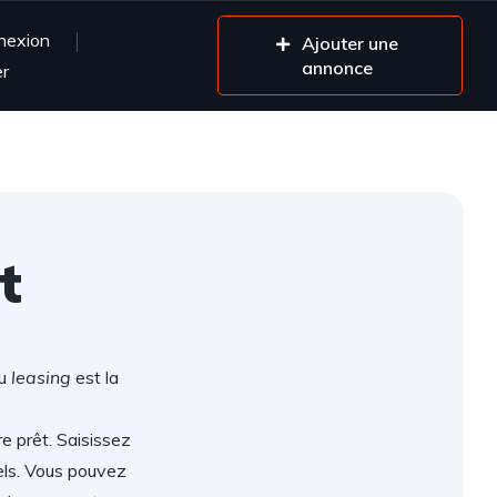
nexion
Ajouter une
annonce
er
t
ou
leasing
est la
re prêt. Saisissez
els. Vous pouvez