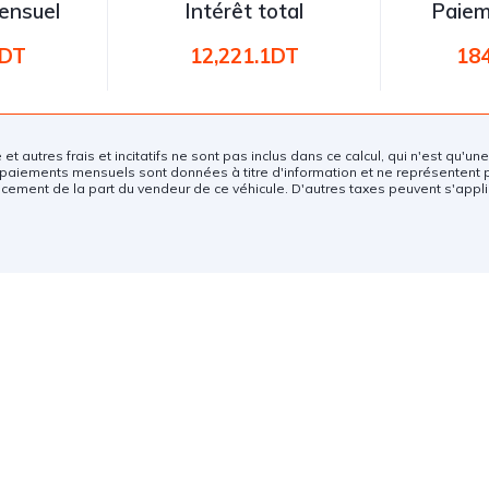
ensuel
Intérêt total
Paiem
3DT
12,221.1DT
18
e et autres frais et incitatifs ne sont pas inclus dans ce calcul, qui n'est qu'u
paiements mensuels sont données à titre d'information et ne représentent 
ncement de la part du vendeur de ce véhicule. D'autres taxes peuvent s'appli