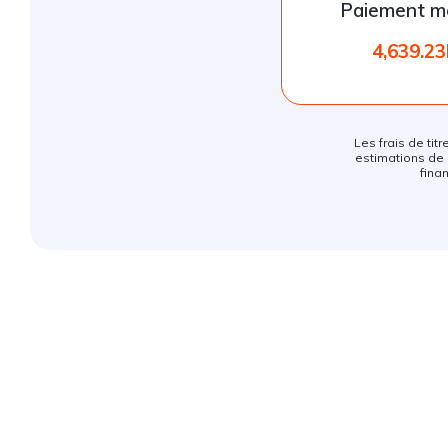
Paiement m
4,639.2
Les frais de titr
estimations de 
fina