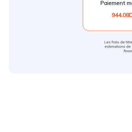
Paiement m
944.08
Les frais de titr
estimations de 
fina