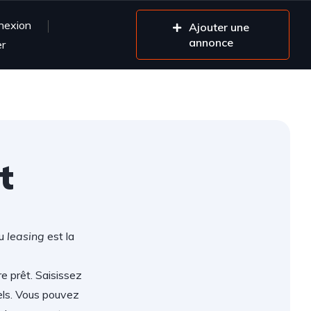
nexion
Ajouter une
annonce
er
t
ou
leasing
est la
re prêt. Saisissez
els. Vous pouvez