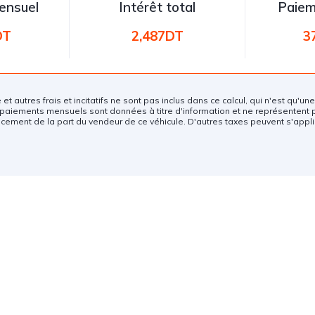
ensuel
Intérêt total
Paiem
DT
2,487DT
3
e et autres frais et incitatifs ne sont pas inclus dans ce calcul, qui n'est qu'u
paiements mensuels sont données à titre d'information et ne représentent 
ncement de la part du vendeur de ce véhicule. D'autres taxes peuvent s'appli