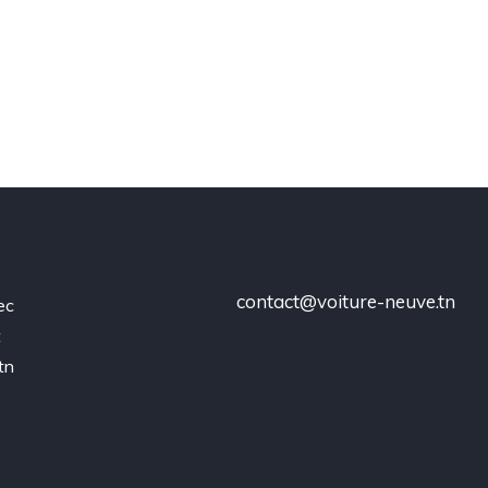
contact@voiture-neuve.tn
ec
t
tn