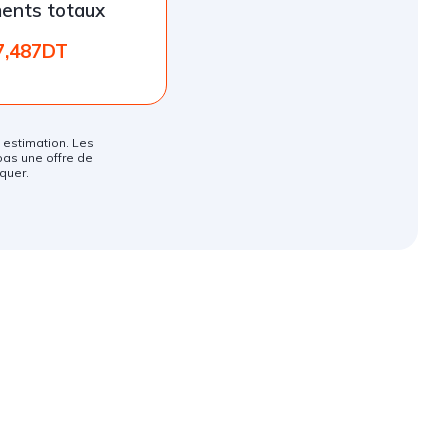
ents totaux
7,487DT
ne estimation. Les
pas une offre de
quer.