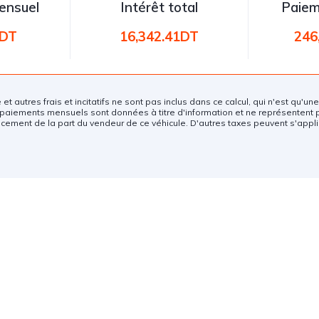
ensuel
Intérêt total
Paiem
1DT
16,342.41DT
246
e et autres frais et incitatifs ne sont pas inclus dans ce calcul, qui n'est qu'u
paiements mensuels sont données à titre d'information et ne représentent 
ncement de la part du vendeur de ce véhicule. D'autres taxes peuvent s'appli