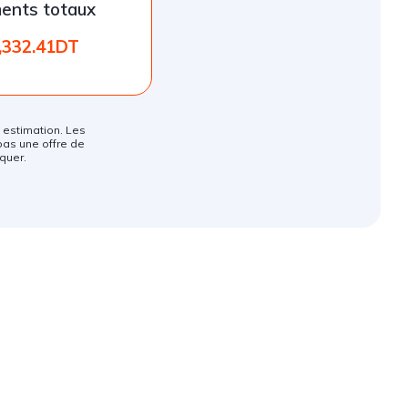
ents totaux
,332.41DT
ne estimation. Les
pas une offre de
quer.