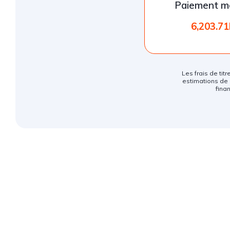
Paiement m
6,203.7
Les frais de titr
estimations de 
fina