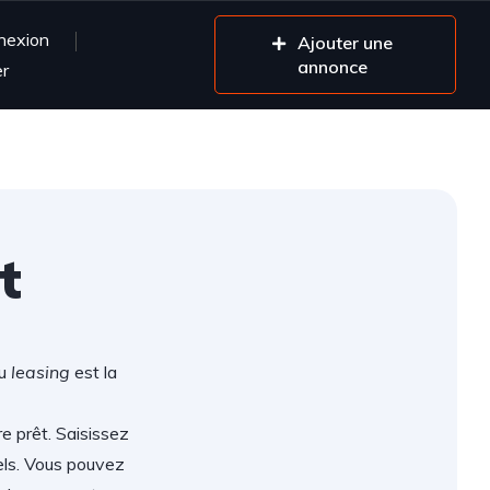
nexion
Ajouter une
annonce
er
t
ou
leasing
est la
re prêt. Saisissez
els. Vous pouvez