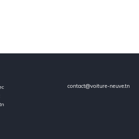
contact@voiture-neuve.tn
ec
t
tn