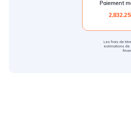
Paiement m
2,832.2
Les frais de titr
estimations de 
fina