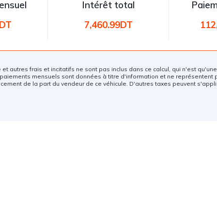
ensuel
Intérêt total
Paiem
5DT
7,460.99DT
112
e et autres frais et incitatifs ne sont pas inclus dans ce calcul, qui n'est qu'u
paiements mensuels sont données à titre d'information et ne représentent 
ncement de la part du vendeur de ce véhicule. D'autres taxes peuvent s'appli