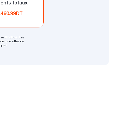
ents totaux
,460.99DT
ne estimation. Les
pas une offre de
quer.