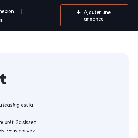
nexion
Ajouter une
annonce
er
t
ou
leasing
est la
re prêt. Saisissez
els. Vous pouvez