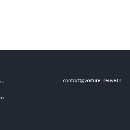
contact@voiture-neuve.tn
ec
t
tn