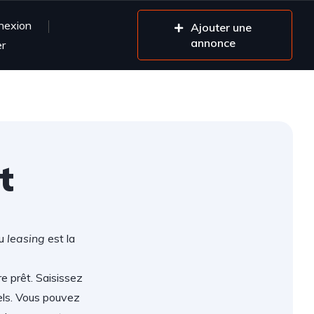
nexion
Ajouter une
annonce
er
t
ou
leasing
est la
re prêt. Saisissez
els. Vous pouvez