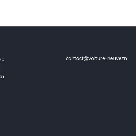
contact@voiture-neuve.tn
ec
t
tn