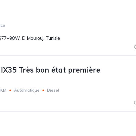
nce
77+98W, El Mourouj, Tunisie
C
X35 Très bon état première
0KM
Automatique
Diesel
C