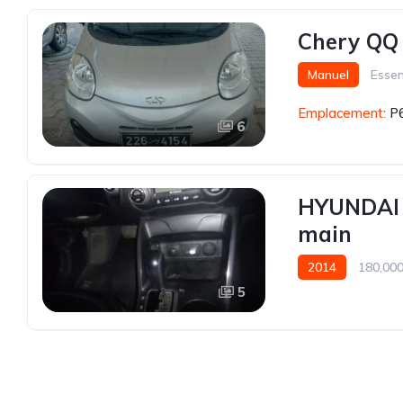
Chery QQ
Manuel
Esse
Emplacement:
P6
6
HYUNDAI I
main
2014
180,00
5