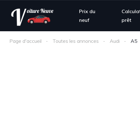
Prix du
Calcula
neuf
prêt
Page d'accueil
Toutes les annonces
Audi
A5