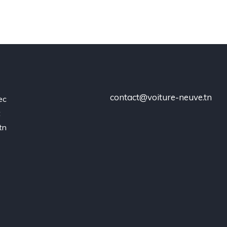
contact@voiture-neuve.tn
ec
t
tn