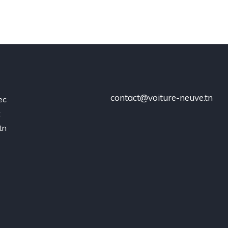
contact@voiture-neuve.tn
ec
t
tn