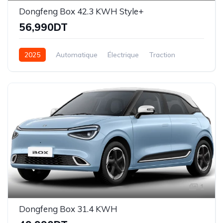
Dongfeng Box 42.3 KWH Style+
56,990DT
2025
Automatique
Électrique
Traction
1
Dongfeng Box 31.4 KWH