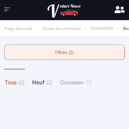
Page d'accueil
Toutes les annonces
DONGFENG
Bo
Filtres (2)
Tous
(2)
Neuf
(2)
Occasion
(0)