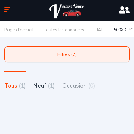
Page d'accueil
Toutes les annonces
FIAT
500X CRO
Filtres (2)
Tous
(1)
Neuf
(1)
Occasion
(0)