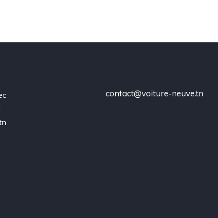
contact@voiture-neuve.tn
ec
t
tn