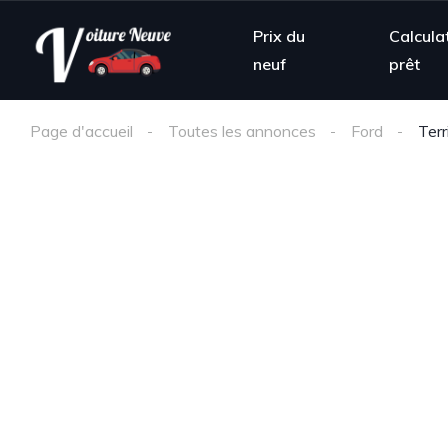
Prix du
Calcula
neuf
prêt
Page d'accueil
Toutes les annonces
Ford
Terr