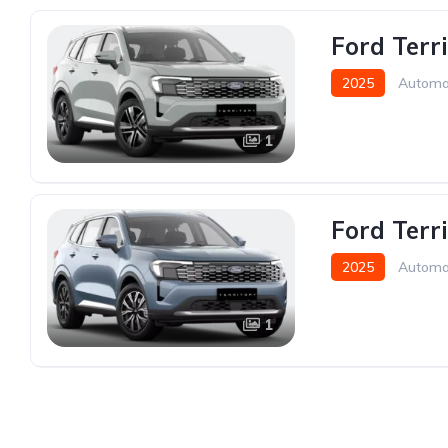
Ford Terr
2025
Automa
1
Ford Terr
2025
Automa
1