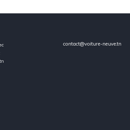
contact@voiture-neuve.tn
ec
t
tn