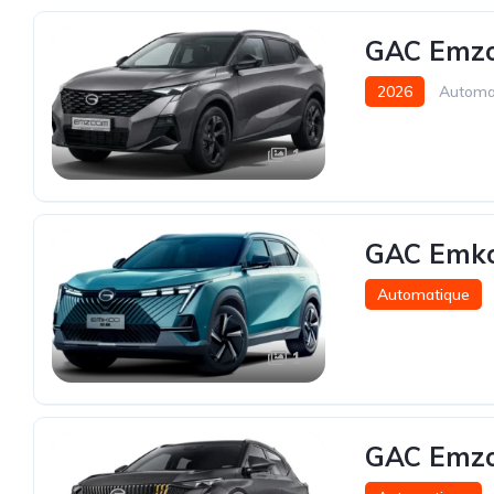
GAC Emzo
2026
Automa
1
GAC Emko
Automatique
1
GAC Emzo