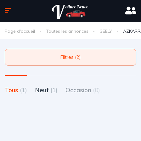
Page d'accueil
Toutes les annonces
GEELY
AZKARR
Filtres (2)
Tous
(1)
Neuf
(1)
Occasion
(0)