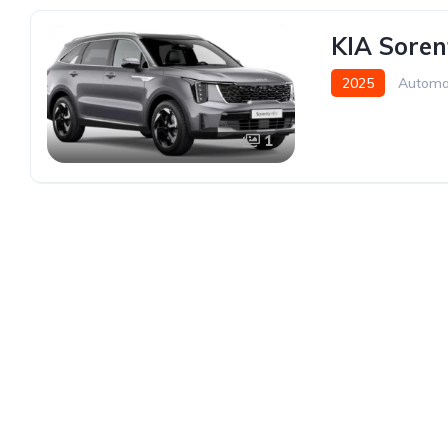
KIA Soren
2025
Automa
1