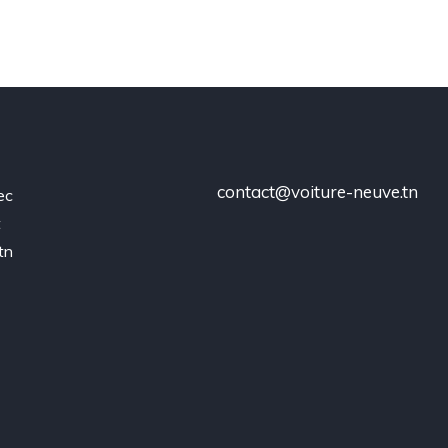
contact@voiture-neuve.tn
ec
t
tn