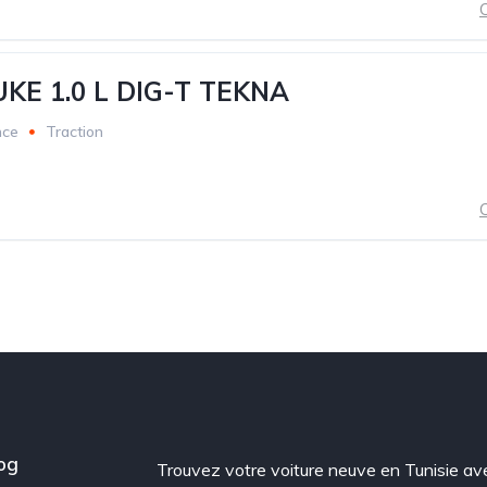
C
UKE 1.0 L DIG-T TEKNA
nce
Traction
C
og
Trouvez votre voiture neuve en Tunisie av