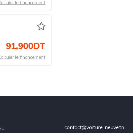
alculer le financement
91,900DT
alculer le financement
contact@voiture-neuve.tn
ec