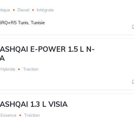
tique
Diesel
Intégrale
RQ+R5 Tunis, Tunisie
C
ASHQAI E-POWER 1.5 L N-
A
Hybride
Traction
C
ASHQAI 1.3 L VISIA
Essence
Traction