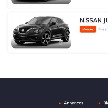
NISSAN J
Manuel
Esse
1
Annonces
Bl