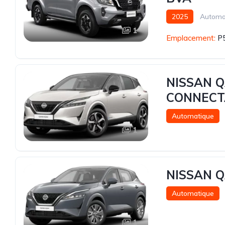
2025
Automa
1
Emplacement:
P5
NISSAN Q
CONNECT
Automatique
1
NISSAN Q
Automatique
1