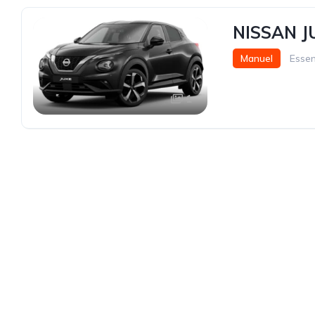
NISSAN J
Manuel
Esse
1