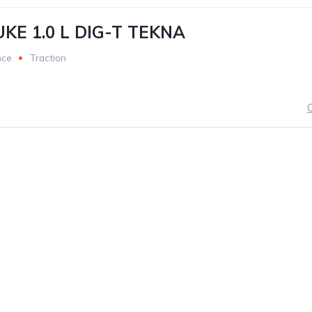
UKE 1.0 L DIG-T TEKNA
nce
Traction
C