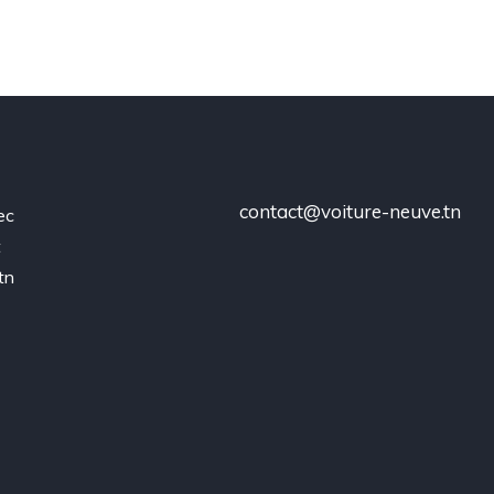
contact@voiture-neuve.tn
ec
t
tn