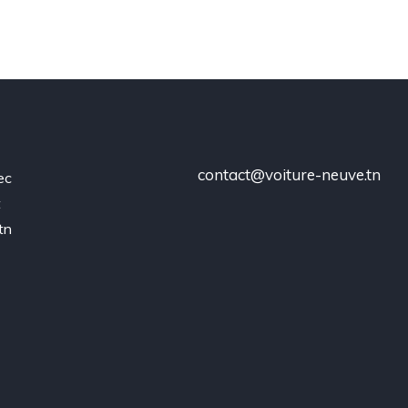
contact@voiture-neuve.tn
ec
t
tn