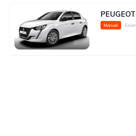
PEUGEOT 
Manuel
Esse
1