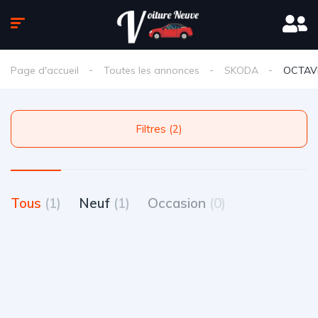
Page d'accueil
Toutes les annonces
SKODA
OCTAV
Filtres (2)
Tous
(1)
Neuf
(1)
Occasion
(0)