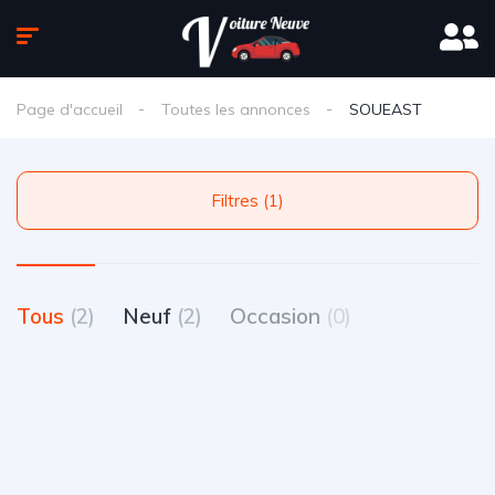
Page d'accueil
Toutes les annonces
SOUEAST
Filtres (1)
Tous
(2)
Neuf
(2)
Occasion
(0)