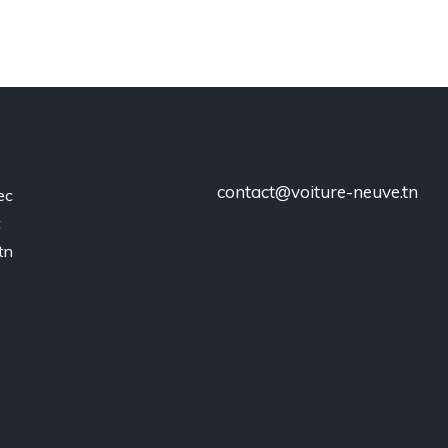
contact@voiture-neuve.tn
ec
t
tn