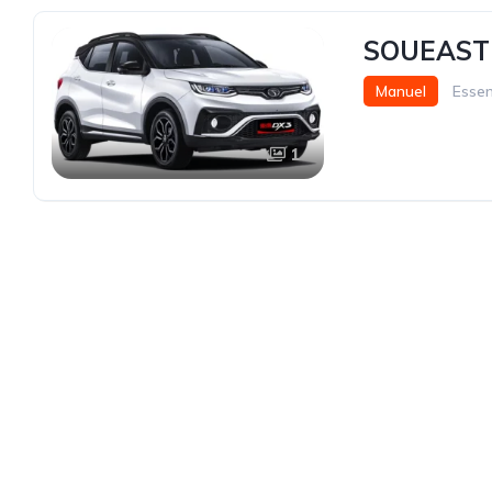
SOUEAST 
Manuel
Esse
1