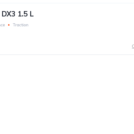
DX3 1.5 L
nce
Traction
C