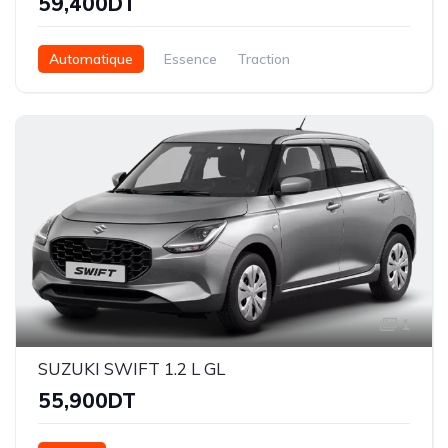
59,400DT
Automatique
Essence
Traction
1
SUZUKI SWIFT 1.2 L GL
55,900DT