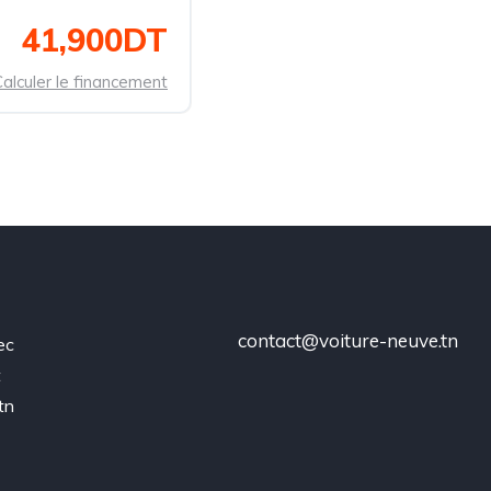
41,900DT
alculer le financement
contact@voiture-neuve.tn
ec
t
tn