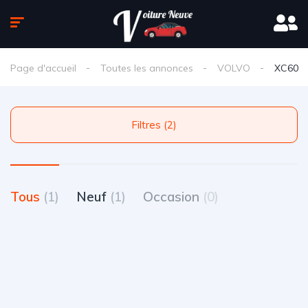
Page d'accueil
Toutes les annonces
VOLVO
XC60
Filtres (2)
Tous
(1)
Neuf
(1)
Occasion
(0)