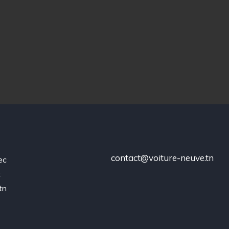
contact@voiture-neuve.tn
ec
t
tn