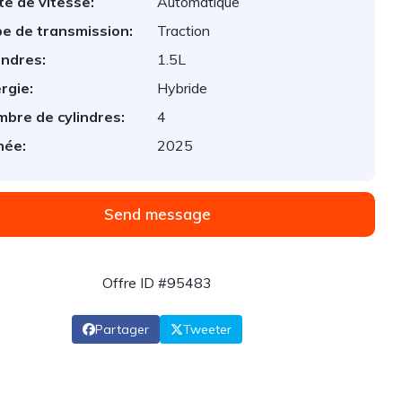
te de vitesse:
Automatique
e de transmission:
Traction
indres:
1.5L
rgie:
Hybride
bre de cylindres:
4
née:
2025
Send message
Offre ID #95483
Partager
Tweeter