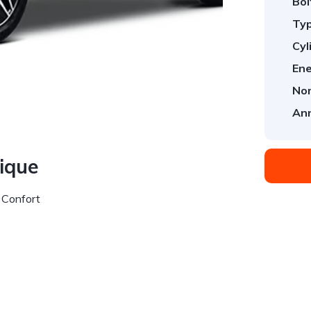
Boî
Typ
Cyl
1
/
1
Ene
Nom
An
nique
 Confort