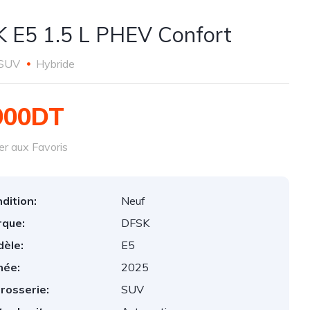
 E5 1.5 L PHEV Confort
SUV
Hybride
900DT
er aux Favoris
dition:
Neuf
que:
DFSK
èle:
E5
née:
2025
rosserie:
SUV