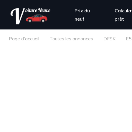
Prix du
Calcula
neuf
prêt
Page d'accueil
Toutes les annonces
DFSK
E5