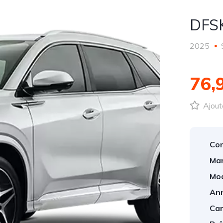
DFSK
2025
76,
Ajout
Con
Mar
Mod
An
Car