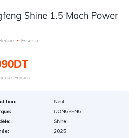
feng Shine 1.5 Mach Power
Berline
Essence
990DT
er aux Favoris
dition:
Neuf
que:
DONGFENG
èle:
Shine
née:
2025