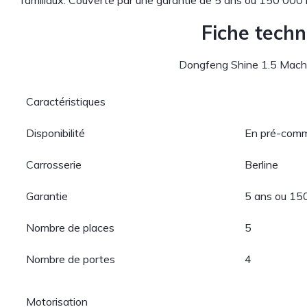
familiaux. Couverte par une garantie de 5 ans ou 150 000 
Fiche tech
Dongfeng Shine 1.5 Mac
Caractéristiques
Disponibilité
En pré-com
Carrosserie
Berline
Garantie
5 ans ou 1
Nombre de places
5
Nombre de portes
4
Motorisation