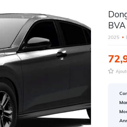
Dong
BVA
2025
72,
Ajout
Con
Mar
Mod
An