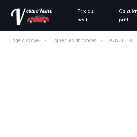
Prix du
Calcula
neuf
prêt
Page d'accueil
Toutes les annonces
DONGFENG