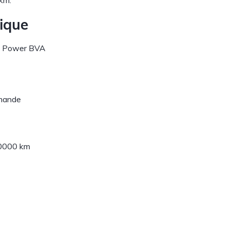
km.
nique
h Power BVA
mande
50000 km