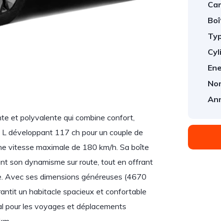
Car
Boî
Typ
1
/
1
Cyl
Ene
Nom
An
e et polyvalente qui combine confort,
5 L développant 117 ch pour un couple de
une vitesse maximale de 180 km/h. Sa boîte
ent son dynamisme sur route, tout en offrant
te. Avec ses dimensions généreuses (4670
ntit un habitacle spacieux et confortable
éal pour les voyages et déplacements