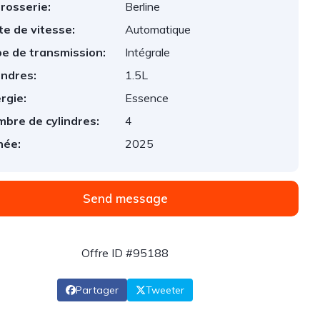
rosserie:
Berline
te de vitesse:
Automatique
e de transmission:
Intégrale
indres:
1.5L
rgie:
Essence
bre de cylindres:
4
née:
2025
Send message
Offre ID #95188
Partager
Tweeter