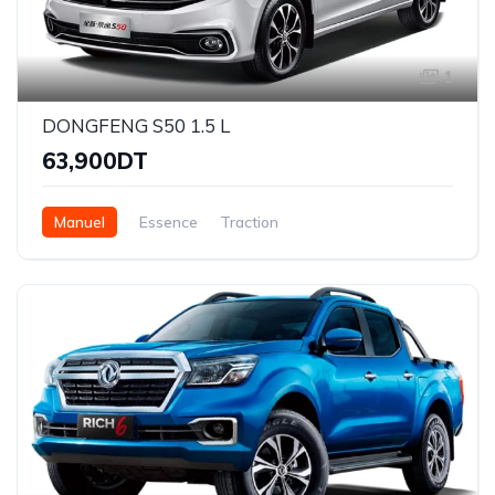
1
DONGFENG S50 1.5 L
63,900DT
Manuel
Essence
Traction