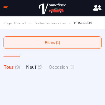
Page d'accueil
Toutes les annonces
DONGFENG
Filtres (1)
Tous
(9)
Neuf
(9)
Occasion
(0)