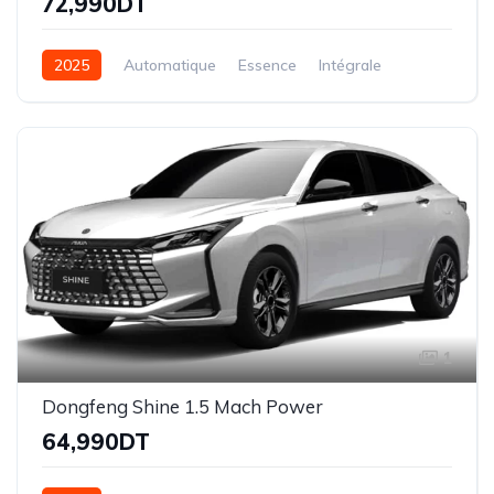
72,990DT
2025
Automatique
Essence
Intégrale
1
Dongfeng Shine 1.5 Mach Power
64,990DT