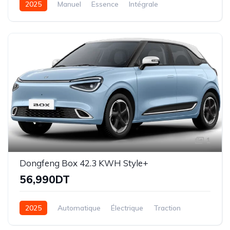
2025
Manuel
Essence
Intégrale
1
Dongfeng Box 42.3 KWH Style+
56,990DT
2025
Automatique
Électrique
Traction