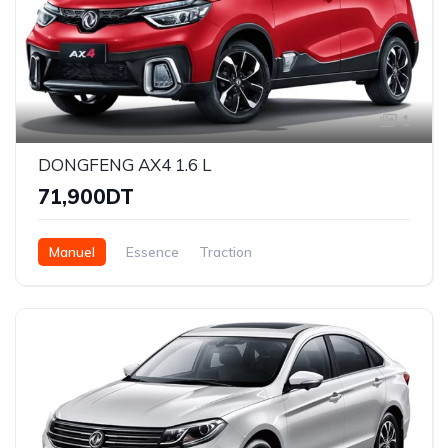
1
DONGFENG AX4 1.6 L
71,900DT
Manuel
Essence
Traction