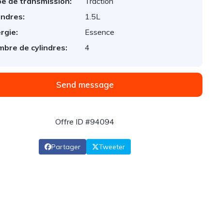
e de transmission:
Traction
indres:
1.5L
rgie:
Essence
bre de cylindres:
4
Send message
Offre ID #94094
Partager
Tweeter