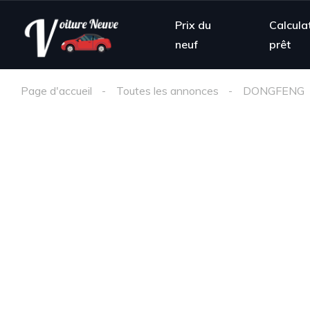
Prix du
Calcula
neuf
prêt
Page d'accueil
Toutes les annonces
DONGFENG