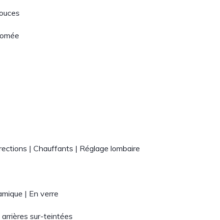
pouces
hromée
irections | Chauffants | Réglage lombaire
amique | En verre
 arrières sur-teintées