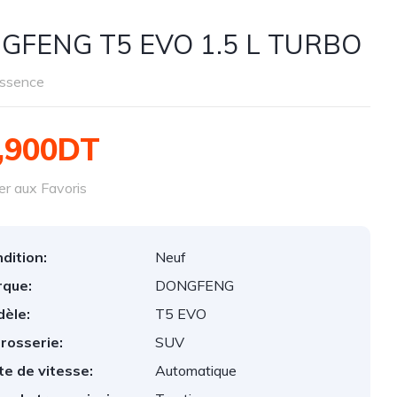
GFENG T5 EVO 1.5 L TURBO
ssence
,900DT
er aux Favoris
dition:
Neuf
que:
DONGFENG
èle:
T5 EVO
rosserie:
SUV
te de vitesse:
Automatique