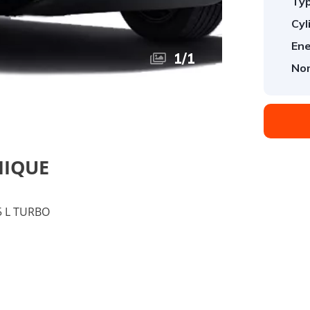
Typ
Cyl
Ene
1
/
1
Nom
NIQUE
5 L TURBO