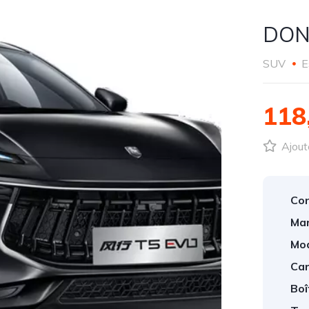
DON
SUV
E
118
Ajout
Con
Mar
Mod
Car
Boî